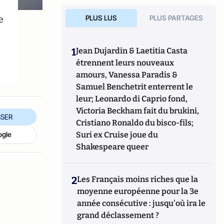
e
PLUS LUS
PLUS PARTAGES
r
1
Jean Dujardin & Laetitia Casta
étrennent leurs nouveaux
amours, Vanessa Paradis &
Samuel Benchetrit enterrent le
leur; Leonardo di Caprio fond,
Victoria Beckham fait du brukini,
SER
Cristiano Ronaldo du bisco-fils;
Suri ex Cruise joue du
ogle
Shakespeare queer
2
Les Français moins riches que la
moyenne européenne pour la 3e
année consécutive : jusqu'où ira le
grand déclassement ?