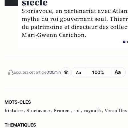
siècle
Storiavoce, en partenariat avec Atlant
mythe du roi gouvernant seul. Thierr
du patrimoine et directeur des collec
Mari-Gwenn Carichon.
Aa
100%
Écoutez cet article
0:00min
Aa
MOTS-CLES
histoire ,
Storiavoce ,
France ,
roi ,
royauté ,
Versailles
THEMATIQUES