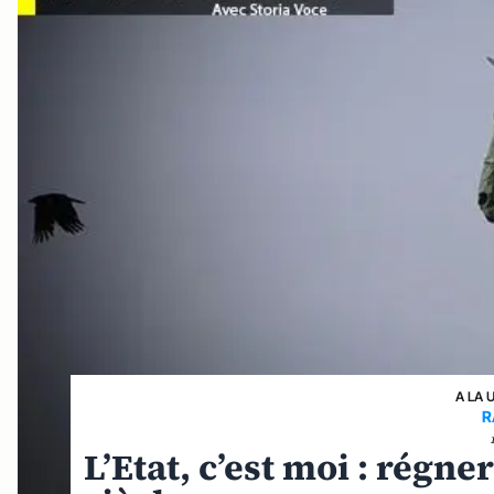
A LA 
R
L’Etat, c’est moi : régn