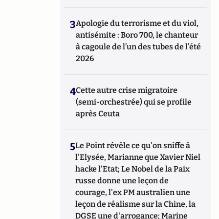
3
Apologie du terrorisme et du viol,
antisémite : Boro 700, le chanteur
à cagoule de l’un des tubes de l’été
2026
4
Cette autre crise migratoire
(semi-orchestrée) qui se profile
après Ceuta
5
Le Point révèle ce qu'on sniffe à
l'Elysée, Marianne que Xavier Niel
hacke l'Etat; Le Nobel de la Paix
russe donne une leçon de
courage, l'ex PM australien une
leçon de réalisme sur la Chine, la
DGSE une d'arrogance; Marine