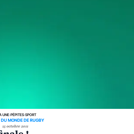
A UNE
›
PÉPITES
›
SPORT
 DU MONDE DE RUGBY
15 octobre 2011