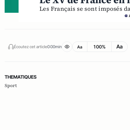
Le XV de France en f
Les Français se sont imposés da
Aa
100%
Écoutez cet article
0:00min
Aa
THEMATIQUES
Sport