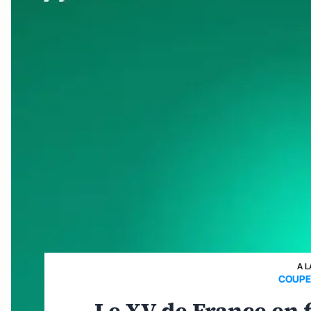
A L
COUPE