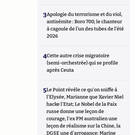
3
Apologie du terrorisme et du viol,
antisémite : Boro 700, le chanteur
à cagoule de l’un des tubes de l’été
2026
4
Cette autre crise migratoire
(semi-orchestrée) qui se profile
après Ceuta
5
Le Point révèle ce qu'on sniffe à
l'Elysée, Marianne que Xavier Niel
hacke l'Etat; Le Nobel de la Paix
russe donne une leçon de
courage, l'ex PM australien une
leçon de réalisme sur la Chine, la
DGSE une d'arrogance; Marine