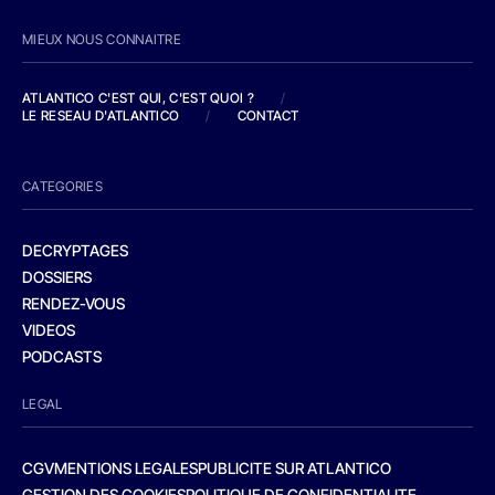
MIEUX NOUS CONNAITRE
ATLANTICO C'EST QUI, C'EST QUOI ?
/
LE RESEAU D'ATLANTICO
/
CONTACT
CATEGORIES
DECRYPTAGES
DOSSIERS
RENDEZ-VOUS
VIDEOS
PODCASTS
LEGAL
CGV
MENTIONS LEGALES
PUBLICITE SUR ATLANTICO
GESTION DES COOKIES
POLITIQUE DE CONFIDENTIALITE