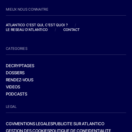
MIEUX NOUS CONNAITRE
ATLANTICO C'EST QUI, C'EST QUOI ?
/
LE RESEAU D'ATLANTICO
/
CONTACT
CATEGORIES
DECRYPTAGES
DOSSIERS
RENDEZ-VOUS
VIDEOS
PODCASTS
LEGAL
CGV
MENTIONS LEGALES
PUBLICITE SUR ATLANTICO
GESTION DES COOKIES
POLITIQUE DE CONFIDENTIALITE