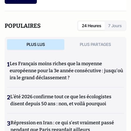
POPULAIRES
24 Heures
7 Jours
PLUS LUS
PLUS PARTAGES
1
Les Français moins riches que la moyenne
européenne pour la 3e année consécutive : jusqu'où
ira le grand déclassement ?
2
L’été 2026 confirme tout ce que les écologistes
disent depuis 50 ans : non, et voilà pourquoi
3
Répression en Iran : ce qui s'est vraiment passé
pendant que Paris regardait ailleurs