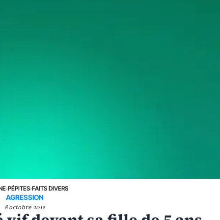
NE
›
PÉPITES
›
FAITS DIVERS
AGRESSION
8 octobre 2012