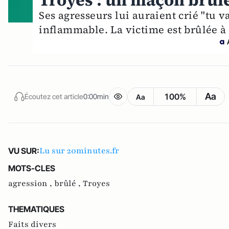
Troyes : un maçon brûlé 
Ses agresseurs lui auraient crié "tu v
inflammable. La victime est brûlée à
Aa
100%
Écoutez cet article
0:00min
Aa
Lu sur 20minutes.fr
VU SUR:
MOTS-CLES
agression ,
brûlé ,
Troyes
THEMATIQUES
Faits divers