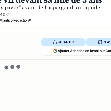
vif devant sa fille de 5 ans
as payer" avant de l'asperger d'un liquide
 40%.
Atlantico Rédaction
PARTAGER
CLAS
Ajouter Atlantico en favori sur Go