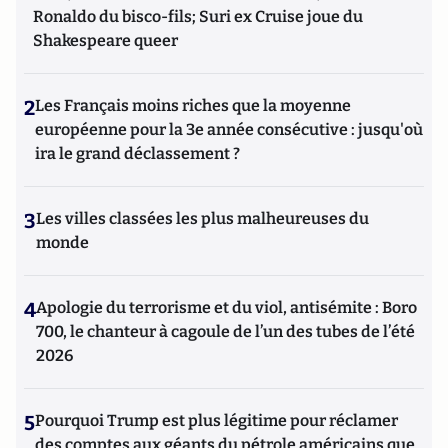
Ronaldo du bisco-fils; Suri ex Cruise joue du
Shakespeare queer
2
Les Français moins riches que la moyenne
européenne pour la 3e année consécutive : jusqu'où
ira le grand déclassement ?
3
Les villes classées les plus malheureuses du
monde
4
Apologie du terrorisme et du viol, antisémite : Boro
700, le chanteur à cagoule de l’un des tubes de l’été
2026
5
Pourquoi Trump est plus légitime pour réclamer
des comptes aux géants du pétrole américains que