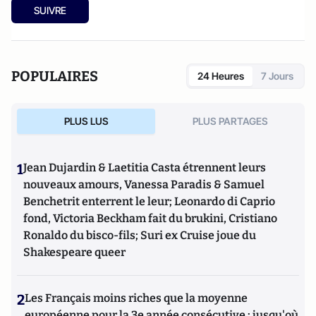
SUIVRE
POPULAIRES
24 Heures
7 Jours
PLUS LUS
PLUS PARTAGES
1
Jean Dujardin & Laetitia Casta étrennent leurs
nouveaux amours, Vanessa Paradis & Samuel
Benchetrit enterrent le leur; Leonardo di Caprio
fond, Victoria Beckham fait du brukini, Cristiano
Ronaldo du bisco-fils; Suri ex Cruise joue du
Shakespeare queer
2
Les Français moins riches que la moyenne
européenne pour la 3e année consécutive : jusqu'où