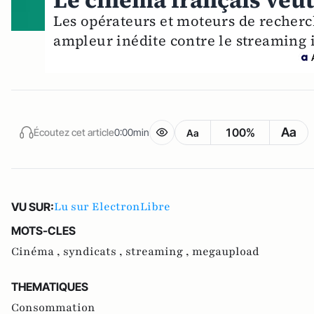
Le cinéma français veut
Les opérateurs et moteurs de recherc
ampleur inédite contre le streaming i
Aa
100%
Écoutez cet article
0:00min
Aa
Lu sur ElectronLibre
VU SUR:
MOTS-CLES
Cinéma ,
syndicats ,
streaming ,
megaupload
THEMATIQUES
Consommation