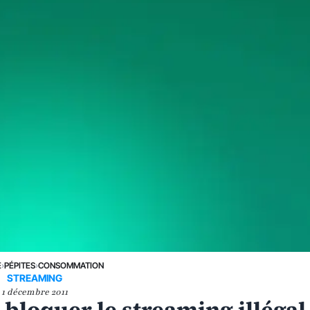
E
›
PÉPITES
›
CONSOMMATION
STREAMING
1 décembre 2011