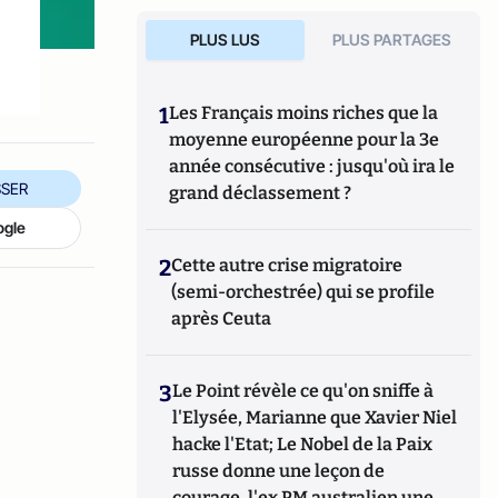
PLUS LUS
PLUS PARTAGES
1
Les Français moins riches que la
moyenne européenne pour la 3e
année consécutive : jusqu'où ira le
SER
grand déclassement ?
ogle
2
Cette autre crise migratoire
(semi-orchestrée) qui se profile
après Ceuta
3
Le Point révèle ce qu'on sniffe à
l'Elysée, Marianne que Xavier Niel
hacke l'Etat; Le Nobel de la Paix
russe donne une leçon de
courage, l'ex PM australien une