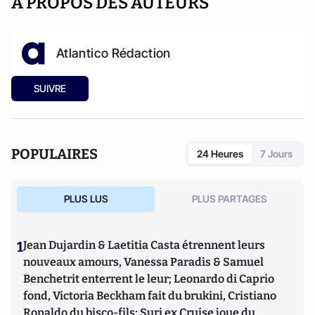
A PROPOS DES AUTEURS
Atlantico Rédaction
SUIVRE
POPULAIRES
24 Heures
7 Jours
PLUS LUS
PLUS PARTAGES
1
Jean Dujardin & Laetitia Casta étrennent leurs
nouveaux amours, Vanessa Paradis & Samuel
Benchetrit enterrent le leur; Leonardo di Caprio
fond, Victoria Beckham fait du brukini, Cristiano
Ronaldo du bisco-fils; Suri ex Cruise joue du