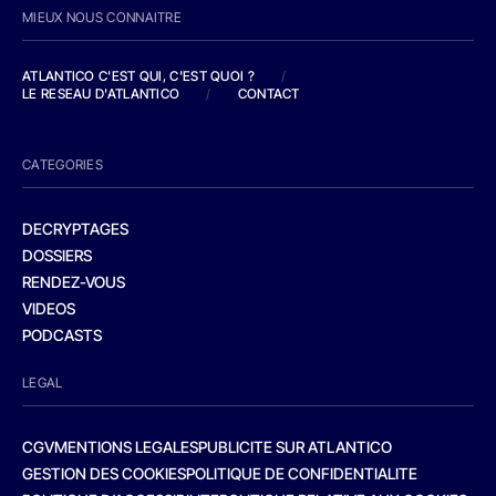
MIEUX NOUS CONNAITRE
ATLANTICO C'EST QUI, C'EST QUOI ?
/
LE RESEAU D'ATLANTICO
/
CONTACT
CATEGORIES
DECRYPTAGES
DOSSIERS
RENDEZ-VOUS
VIDEOS
PODCASTS
LEGAL
CGV
MENTIONS LEGALES
PUBLICITE SUR ATLANTICO
GESTION DES COOKIES
POLITIQUE DE CONFIDENTIALITE