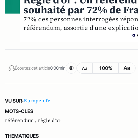
Règle d'or : Un référen
souhaité par 72% de Fr
72% des personnes interrogées réponde
référendum, assortie d'une explication
Aa
100%
Écoutez cet article
0:00min
Aa
Europe 1.fr
VU SUR:
MOTS-CLES
référendum ,
règle d'or
THEMATIQUES