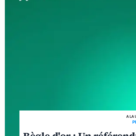
A LA 
P