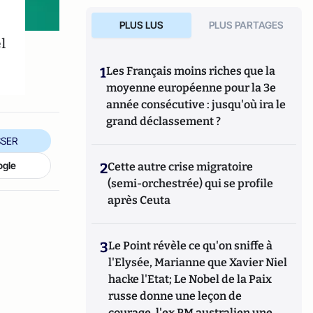
PLUS LUS
PLUS PARTAGES
l
1
Les Français moins riches que la
moyenne européenne pour la 3e
année consécutive : jusqu'où ira le
grand déclassement ?
SER
ogle
2
Cette autre crise migratoire
(semi-orchestrée) qui se profile
après Ceuta
3
Le Point révèle ce qu'on sniffe à
l'Elysée, Marianne que Xavier Niel
hacke l'Etat; Le Nobel de la Paix
russe donne une leçon de
courage, l'ex PM australien une