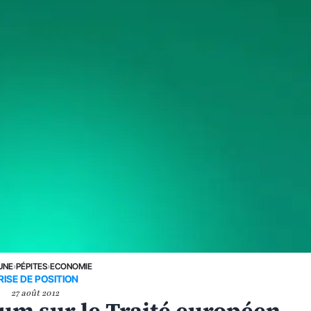
UNE
›
PÉPITES
›
ECONOMIE
RISE DE POSITION
27 août 2012