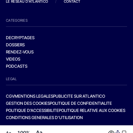
LE RESEAU D'ATLANTICO
/
CONTACT
CATEGORIES
DECRYPTAGES
DOSSIERS
RENDEZ-VOUS
VIDEOS
PODCASTS
LEGAL
CGV
MENTIONS LEGALES
PUBLICITE SUR ATLANTICO
GESTION DES COOKIES
POLITIQUE DE CONFIDENTIALITE
POLITIQUE D’ACCESSIBILITE
POLITIQUE RELATIVE AUX COOKIES
CONDITIONS GENERALES D’UTILISATION
Aa
100%
Aa