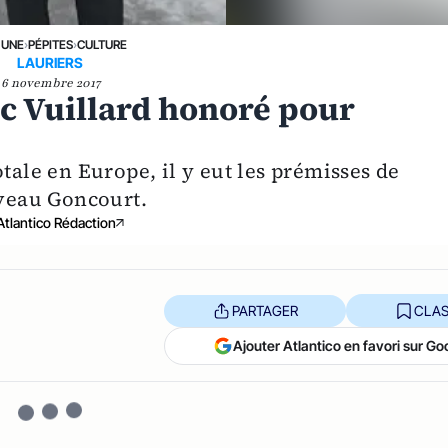
 UNE
›
PÉPITES
›
CULTURE
LAURIERS
6 novembre 2017
ic Vuillard honoré pour
tale en Europe, il y eut les prémisses de
uveau Goncourt.
Atlantico Rédaction
PARTAGER
CLAS
Ajouter Atlantico en favori sur Go