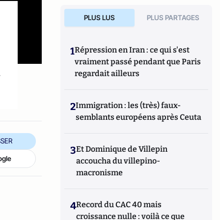
PLUS LUS
PLUS PARTAGES
1
Répression en Iran : ce qui s'est
vraiment passé pendant que Paris
.
regardait ailleurs
2
Immigration : les (très) faux-
semblants européens après Ceuta
SER
3
Et Dominique de Villepin
ogle
accoucha du villepino-
macronisme
4
Record du CAC 40 mais
croissance nulle : voilà ce que