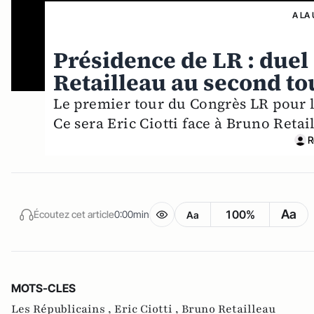
A LA
Présidence de LR : duel 
Retailleau au second to
Le premier tour du Congrès LR pour la
Ce sera Eric Ciotti face à Bruno Retai
R
Aa
100%
Écoutez cet article
0:00min
Aa
MOTS-CLES
Les Républicains ,
Eric Ciotti ,
Bruno Retailleau