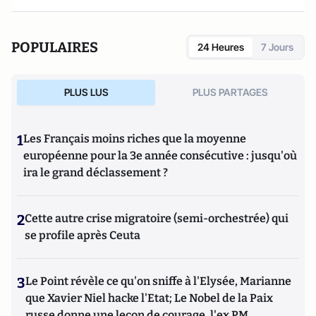
POPULAIRES
24 Heures
7 Jours
PLUS LUS
PLUS PARTAGES
1
Les Français moins riches que la moyenne
européenne pour la 3e année consécutive : jusqu'où
ira le grand déclassement ?
2
Cette autre crise migratoire (semi-orchestrée) qui
se profile après Ceuta
3
Le Point révèle ce qu'on sniffe à l'Elysée, Marianne
que Xavier Niel hacke l'Etat; Le Nobel de la Paix
russe donne une leçon de courage, l'ex PM