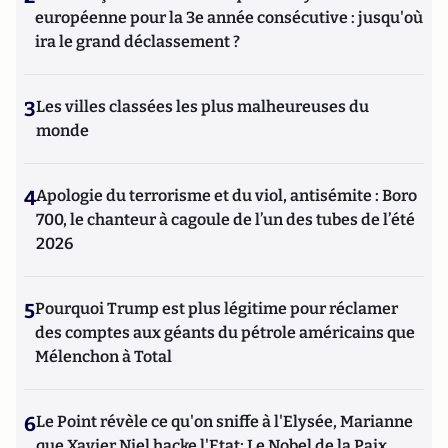
européenne pour la 3e année consécutive : jusqu'où
ira le grand déclassement ?
3
Les villes classées les plus malheureuses du
monde
4
Apologie du terrorisme et du viol, antisémite : Boro
700, le chanteur à cagoule de l’un des tubes de l’été
2026
5
Pourquoi Trump est plus légitime pour réclamer
des comptes aux géants du pétrole américains que
Mélenchon à Total
6
Le Point révèle ce qu'on sniffe à l'Elysée, Marianne
que Xavier Niel hacke l'Etat; Le Nobel de la Paix