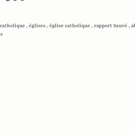
 catholique ,
églises ,
église catholique ,
rapport Sauvé ,
a
es