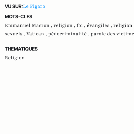
Le Figaro
VU SUR:
MOTS-CLES
Emmanuel Macron ,
religion ,
foi ,
évangiles ,
religion
sexuels ,
Vatican ,
pédocriminalité ,
parole des victim
THEMATIQUES
Religion