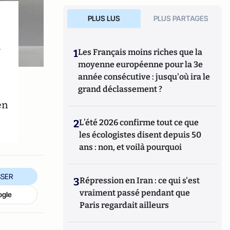
PLUS LUS
PLUS PARTAGES
n
1
Les Français moins riches que la
moyenne européenne pour la 3e
année consécutive : jusqu'où ira le
grand déclassement ?
en
2
L’été 2026 confirme tout ce que
les écologistes disent depuis 50
ans : non, et voilà pourquoi
SER
3
Répression en Iran : ce qui s'est
vraiment passé pendant que
ogle
Paris regardait ailleurs