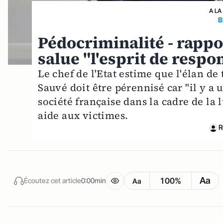
A LA
B
Pédocriminalité - rapp
salue "l'esprit de respon
Le chef de l'Etat estime que l'élan de
Sauvé doit être pérennisé car "il y a 
société française dans la cadre de la 
aide aux victimes.
R
Aa
100%
Écoutez cet article
0:00min
Aa