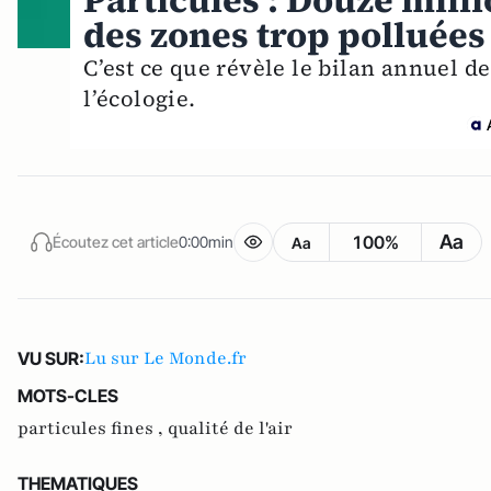
Particules : Douze mill
des zones trop polluées
C’est ce que révèle le bilan annuel de
l’écologie.
Aa
100%
Écoutez cet article
0:00min
Aa
Lu sur Le Monde.fr
VU SUR:
MOTS-CLES
particules fines ,
qualité de l'air
THEMATIQUES