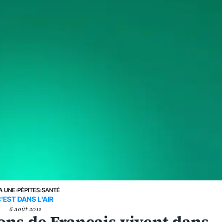
A UNE
›
PÉPITES
›
SANTÉ
'EST DANS L'AIR
6 août 2012