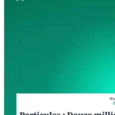
A L
C