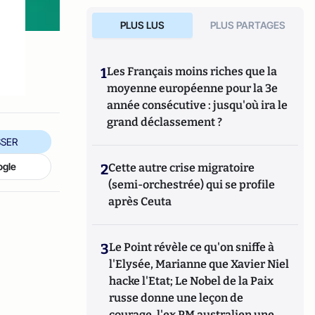
PLUS LUS
PLUS PARTAGES
e
1
Les Français moins riches que la
moyenne européenne pour la 3e
année consécutive : jusqu'où ira le
grand déclassement ?
SER
ogle
2
Cette autre crise migratoire
(semi-orchestrée) qui se profile
après Ceuta
3
Le Point révèle ce qu'on sniffe à
l'Elysée, Marianne que Xavier Niel
hacke l'Etat; Le Nobel de la Paix
russe donne une leçon de
courage, l'ex PM australien une