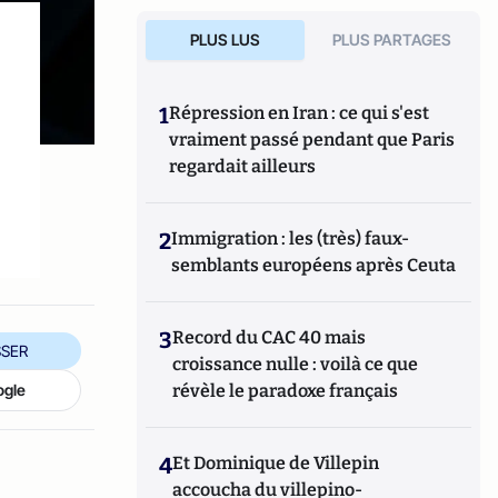
PLUS LUS
PLUS PARTAGES
1
Répression en Iran : ce qui s'est
vraiment passé pendant que Paris
regardait ailleurs
2
Immigration : les (très) faux-
semblants européens après Ceuta
3
Record du CAC 40 mais
SER
croissance nulle : voilà ce que
révèle le paradoxe français
ogle
4
Et Dominique de Villepin
accoucha du villepino-