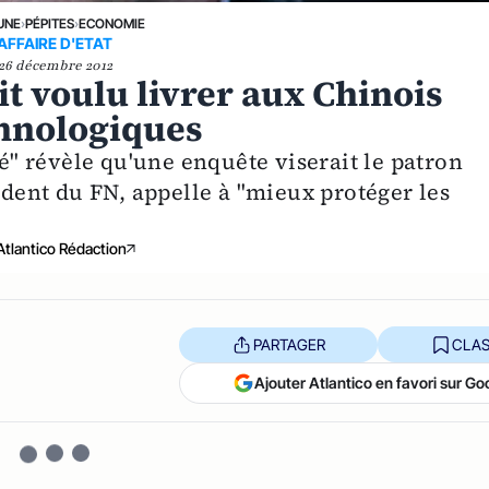
UNE
›
PÉPITES
›
ECONOMIE
AFFAIRE D'ETAT
26 décembre 2012
it voulu livrer aux Chinois
echnologiques
" révèle qu'une enquête viserait le patron
sident du FN, appelle à "mieux protéger les
Atlantico Rédaction
PARTAGER
CLAS
Ajouter Atlantico en favori sur Go