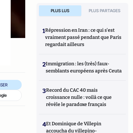
PLUS LUS
PLUS PARTAGES
1
Répression en Iran : ce qui s'est
vraiment passé pendant que Paris
regardait ailleurs
2
Immigration : les (très) faux-
semblants européens après Ceuta
SER
3
Record du CAC 40 mais
ogle
croissance nulle : voilà ce que
révèle le paradoxe français
4
Et Dominique de Villepin
accoucha du villepino-