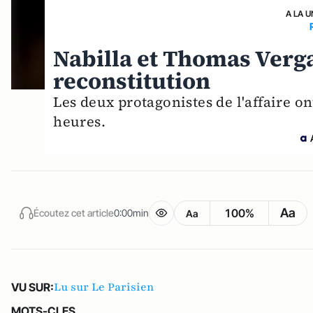
A LA U
Nabilla et Thomas Vergar
reconstitution
Les deux protagonistes de l'affaire on
heures.
Aa
100%
Écoutez cet article
0:00min
Aa
Lu sur Le Parisien
VU SUR:
MOTS-CLES