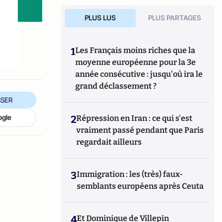
PLUS LUS
PLUS PARTAGES
s
1
Les Français moins riches que la
moyenne européenne pour la 3e
année consécutive : jusqu'où ira le
grand déclassement ?
SER
ogle
2
Répression en Iran : ce qui s'est
vraiment passé pendant que Paris
regardait ailleurs
3
Immigration : les (très) faux-
semblants européens après Ceuta
4
Et Dominique de Villepin