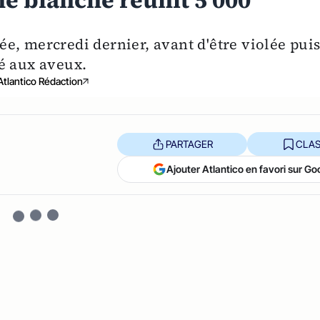
he blanche réunit 5 000
evée, mercredi dernier, avant d'être violée pui
é aux aveux.
Atlantico Rédaction
PARTAGER
CLAS
Ajouter Atlantico en favori sur Go