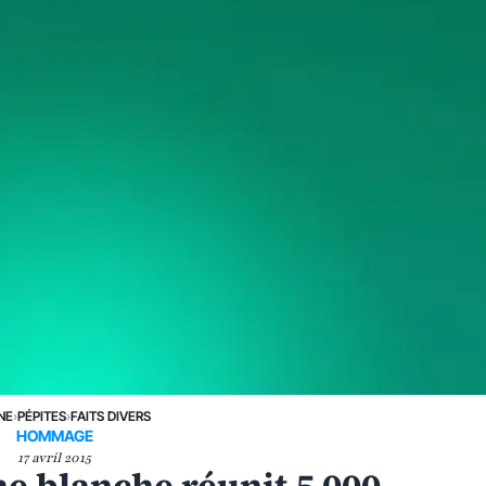
NE
›
PÉPITES
›
FAITS DIVERS
HOMMAGE
17 avril 2015