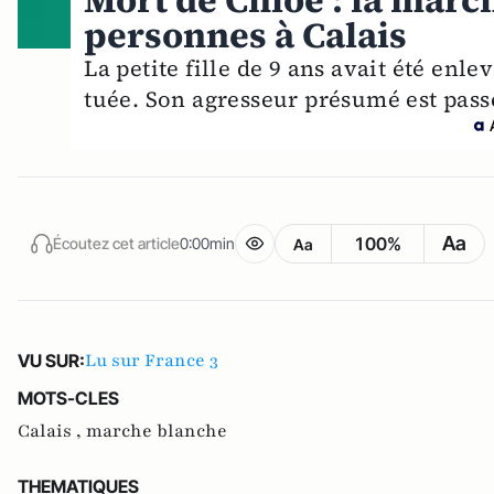
Mort de Chloé : la marc
personnes à Calais
La petite fille de 9 ans avait été enl
tuée. Son agresseur présumé est pass
Aa
100%
Écoutez cet article
0:00min
Aa
Lu sur France 3
VU SUR:
MOTS-CLES
Calais ,
marche blanche
THEMATIQUES