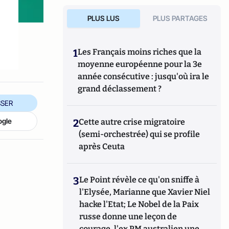
PLUS LUS
PLUS PARTAGES
1
Les Français moins riches que la
moyenne européenne pour la 3e
année consécutive : jusqu'où ira le
grand déclassement ?
SER
ogle
2
Cette autre crise migratoire
(semi-orchestrée) qui se profile
après Ceuta
3
Le Point révèle ce qu'on sniffe à
l'Elysée, Marianne que Xavier Niel
hacke l'Etat; Le Nobel de la Paix
russe donne une leçon de
courage, l'ex PM australien une