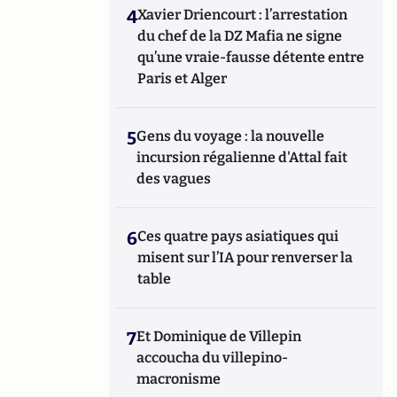
4
Xavier Driencourt : l’arrestation
du chef de la DZ Mafia ne signe
qu’une vraie-fausse détente entre
Paris et Alger
5
Gens du voyage : la nouvelle
incursion régalienne d'Attal fait
des vagues
6
Ces quatre pays asiatiques qui
misent sur l’IA pour renverser la
table
7
Et Dominique de Villepin
accoucha du villepino-
macronisme