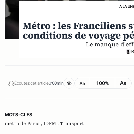
A LA UN
Métro : les Franciliens
conditions de voyage pé
Le manque d'eff
R
Aa
100%
Écoutez cet article
0:00min
Aa
MOTS-CLES
métro de Paris ,
IDFM ,
Transport