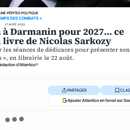
 UNE
›
PÉPITES
›
POLITIQUE
TEMPS DES COMBATS »
17 août 2023
n à Darmanin pour 2027… ce
 livre de Nicolas Sarkozy
r les séances de dédicaces pour présenter son
», en librairie le 22 août.
édaction d'Atlantico
PARTAGER
CLAS
Ajouter Atlantico en favori sur Go