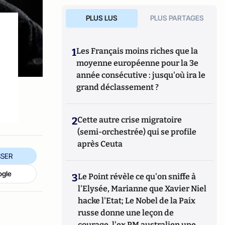
PLUS LUS
PLUS PARTAGES
1
Les Français moins riches que la
moyenne européenne pour la 3e
année consécutive : jusqu'où ira le
grand déclassement ?
2
Cette autre crise migratoire
(semi-orchestrée) qui se profile
après Ceuta
SER
ogle
3
Le Point révèle ce qu'on sniffe à
l'Elysée, Marianne que Xavier Niel
hacke l'Etat; Le Nobel de la Paix
russe donne une leçon de
courage, l'ex PM australien une