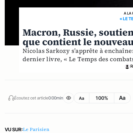
A LA
« LE 
Macron, Russie, soutie
que contient le nouveau
Nicolas Sarkozy s’apprête à enchaîne
dernier livre, « Le Temps des combats 
R
Aa
100%
Écoutez cet article
0:00min
Aa
Le Parisien
VU SUR: