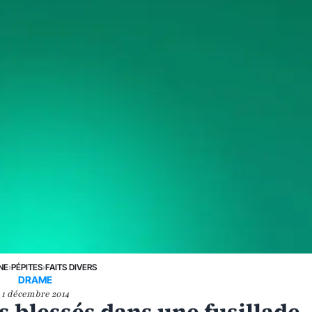
NE
›
PÉPITES
›
FAITS DIVERS
DRAME
1 décembre 2014