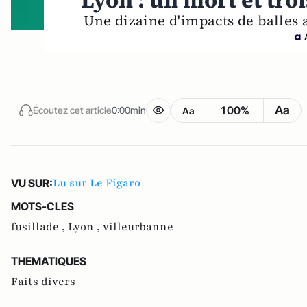
Lyon : un mort et tro
Une dizaine d'impacts de balles 
Aa
100%
Écoutez cet article
0:00min
Aa
Lu sur Le Figaro
VU SUR:
MOTS-CLES
fusillade ,
Lyon ,
villeurbanne
THEMATIQUES
Faits divers