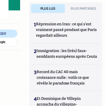
PLUS LUS
PLUS PARTAGES
1
Répression en Iran : ce qui s'est
vraiment passé pendant que Paris
SER
regardait ailleurs
ogle
2
Immigration : les (très) faux-
semblants européens après Ceuta
3
Record du CAC 40 mais
croissance nulle : voilà ce que
révèle le paradoxe français
4
Et Dominique de Villepin
accoucha du villepino-