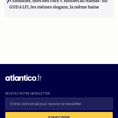
7
« Sionistes, hors des Facs », soutien au Hamas : du
GUD à LFI, les mêmes slogans, la même haine
RECEVEZ NOTRE NEWSLETTER
S'INSCRIRE