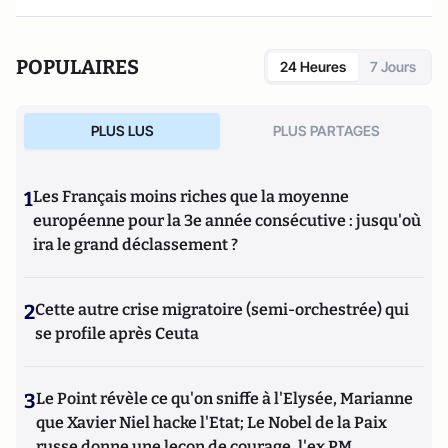
POPULAIRES
24 Heures
7 Jours
PLUS LUS
PLUS PARTAGES
1
Les Français moins riches que la moyenne
européenne pour la 3e année consécutive : jusqu'où
ira le grand déclassement ?
2
Cette autre crise migratoire (semi-orchestrée) qui
se profile après Ceuta
3
Le Point révèle ce qu'on sniffe à l'Elysée, Marianne
que Xavier Niel hacke l'Etat; Le Nobel de la Paix
russe donne une leçon de courage, l'ex PM