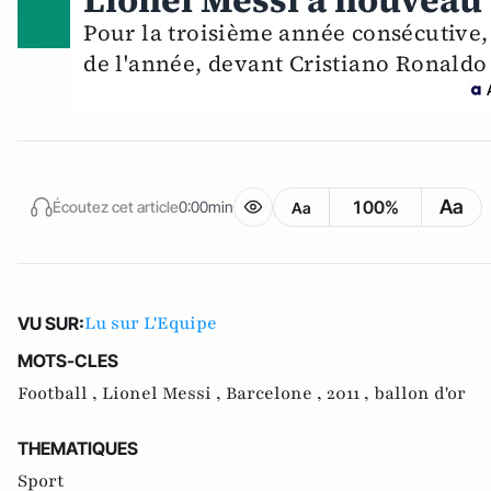
Lionel Messi à nouveau 
Pour la troisième année consécutive, 
de l'année, devant Cristiano Ronaldo 
Aa
100%
Écoutez cet article
0:00min
Aa
Lu sur L'Equipe
VU SUR:
MOTS-CLES
Football ,
Lionel Messi ,
Barcelone ,
2011 ,
ballon d'or
THEMATIQUES
Sport