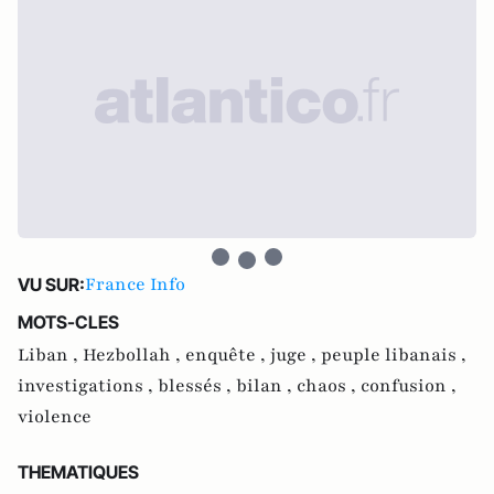
France Info
VU SUR:
MOTS-CLES
Liban ,
Hezbollah ,
enquête ,
juge ,
peuple libanais ,
investigations ,
blessés ,
bilan ,
chaos ,
confusion ,
violence
THEMATIQUES