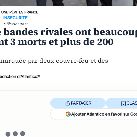
A UNE
›
PÉPITES
›
FRANCE
INSECURITE
8 février 2021
e bandes rivales ont beaucou
t 3 morts et plus de 200
é marquée par deux couvre-feu et des
édaction d'Atlantico
PARTAGER
CLAS
Ajouter Atlantico en favori sur Go