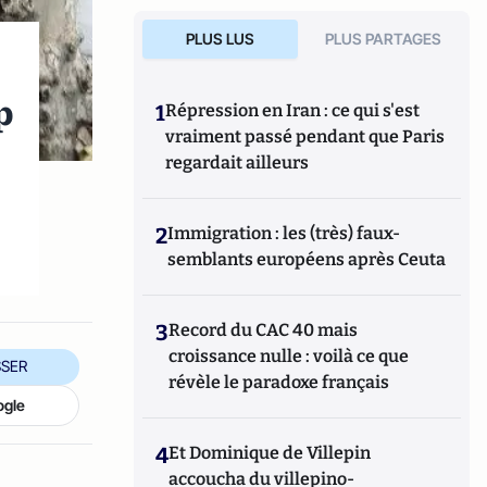
PLUS LUS
PLUS PARTAGES
p
1
Répression en Iran : ce qui s'est
vraiment passé pendant que Paris
regardait ailleurs
2
Immigration : les (très) faux-
semblants européens après Ceuta
3
Record du CAC 40 mais
croissance nulle : voilà ce que
SER
révèle le paradoxe français
ogle
4
Et Dominique de Villepin
accoucha du villepino-