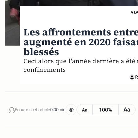
A L
Les affrontements entr
augmenté en 2020 faisan
blessés
Ceci alors que l'année dernière a ét
confinements
R
Aa
100%
Écoutez cet article
0:00min
Aa