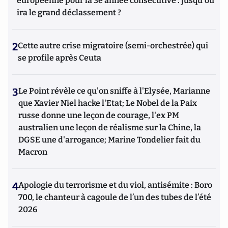
européenne pour la 3e année consécutive : jusqu'où
ira le grand déclassement ?
2
Cette autre crise migratoire (semi-orchestrée) qui
se profile après Ceuta
3
Le Point révèle ce qu'on sniffe à l'Elysée, Marianne
que Xavier Niel hacke l'Etat; Le Nobel de la Paix
russe donne une leçon de courage, l'ex PM
australien une leçon de réalisme sur la Chine, la
DGSE une d'arrogance; Marine Tondelier fait du
Macron
4
Apologie du terrorisme et du viol, antisémite : Boro
700, le chanteur à cagoule de l’un des tubes de l’été
2026