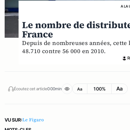
A LA 
Le nombre de distribute
France
Depuis de nombreuses années, cette b
48.710 contre 56 000 en 2010.
R
Aa
100%
Écoutez cet article
0:00min
Aa
Le Figaro
VU SUR:
MOTS-CLES