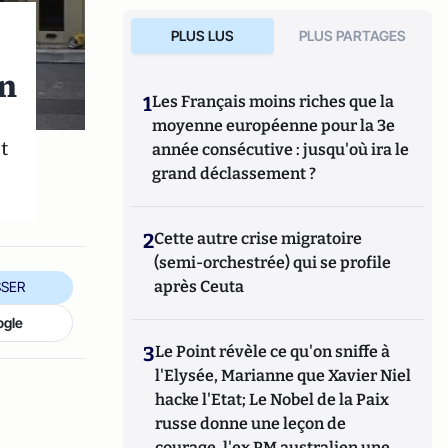
PLUS LUS
PLUS PARTAGES
en
1
Les Français moins riches que la
moyenne européenne pour la 3e
t
année consécutive : jusqu'où ira le
grand déclassement ?
2
Cette autre crise migratoire
(semi-orchestrée) qui se profile
après Ceuta
SER
ogle
3
Le Point révèle ce qu'on sniffe à
l'Elysée, Marianne que Xavier Niel
hacke l'Etat; Le Nobel de la Paix
russe donne une leçon de
courage, l'ex PM australien une