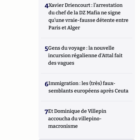
4
Xavier Driencourt : l’arrestation
du chef de la DZ Mafia ne signe
qu’une vraie-fausse détente entre
Paris et Alger
5
Gens du voyage : la nouvelle
incursion régalienne d'Attal fait
des vagues
6
Immigration : les (très) faux-
semblants européens après Ceuta
7
Et Dominique de Villepin
accoucha du villepino-
macronisme