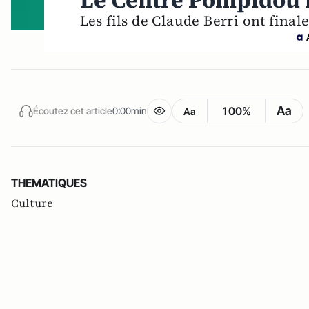
Le Centre Pompidou n
Les fils de Claude Berri ont final
Aa
100%
Écoutez cet article
0:00min
Aa
THEMATIQUES
Culture