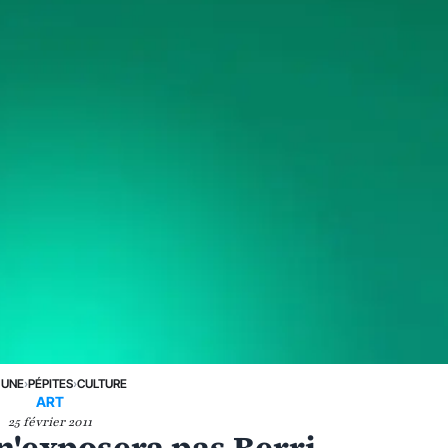
 UNE
›
PÉPITES
›
CULTURE
ART
25 février 2011