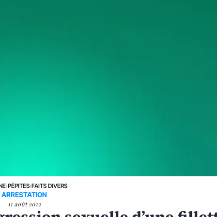
NE
›
PÉPITES
›
FAITS DIVERS
ARRESTATION
11 août 2012