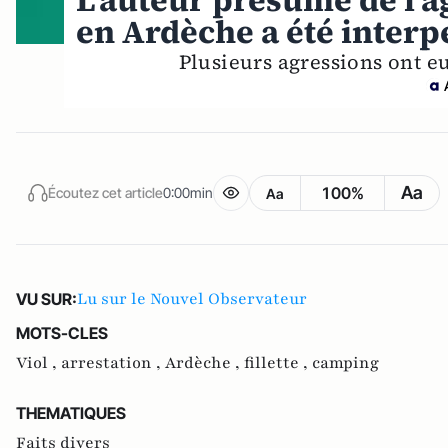
L’auteur présumé de l’ag
en Ardèche a été interp
Plusieurs agressions ont e
Aa
100%
Écoutez cet article
0:00min
Aa
Lu sur le Nouvel Observateur
VU SUR:
MOTS-CLES
Viol ,
arrestation ,
Ardèche ,
fillette ,
camping
THEMATIQUES
Faits divers