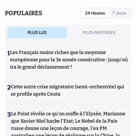
POPULAIRES
24 Heures
7 Jours
PLUS LUS
PLUS PARTAGES
1
Les Français moins riches que la moyenne
européenne pour la 3e année consécutive : jusqu'où
ira le grand déclassement ?
2
Cette autre crise migratoire (semi-orchestrée) qui
se profile après Ceuta
3
Le Point révèle ce qu'on sniffe à l'Elysée, Marianne
que Xavier Niel hacke l'Etat; Le Nobel de la Paix
russe donne une leçon de courage, l'ex PM
australien une leçon de réalisme sur la Chine, la