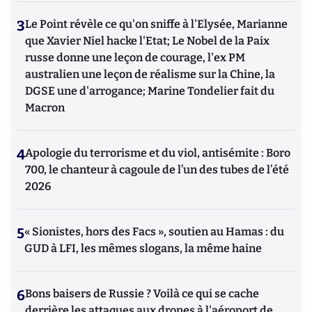
3
Le Point révèle ce qu'on sniffe à l'Elysée, Marianne
que Xavier Niel hacke l'Etat; Le Nobel de la Paix
russe donne une leçon de courage, l'ex PM
australien une leçon de réalisme sur la Chine, la
DGSE une d'arrogance; Marine Tondelier fait du
Macron
4
Apologie du terrorisme et du viol, antisémite : Boro
700, le chanteur à cagoule de l’un des tubes de l’été
2026
5
« Sionistes, hors des Facs », soutien au Hamas : du
GUD à LFI, les mêmes slogans, la même haine
6
Bons baisers de Russie ? Voilà ce qui se cache
derrière les attaques aux drones à l'aéroport de