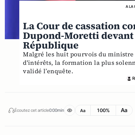
A LA
La Cour de cassation co
Dupond-Moretti devant l
République
Malgré les huit pourvois du ministre d
d'intérêts, la formation la plus solen
validé l’enquête.
R
Aa
100%
Écoutez cet article
0:00min
Aa