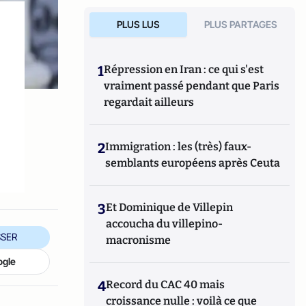
PLUS LUS
PLUS PARTAGES
1
Répression en Iran : ce qui s'est
vraiment passé pendant que Paris
regardait ailleurs
e
2
Immigration : les (très) faux-
semblants européens après Ceuta
3
Et Dominique de Villepin
accoucha du villepino-
SER
macronisme
ogle
4
Record du CAC 40 mais
croissance nulle : voilà ce que