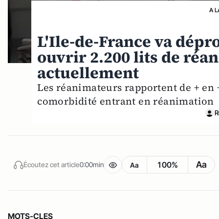
A L
L'Ile-de-France va dép
ouvrir 2.200 lits de réa
actuellement
Les réanimateurs rapportent de + en +
comorbidité entrant en réanimation
R
Aa
100%
Écoutez cet article
0:00min
Aa
MOTS-CLES