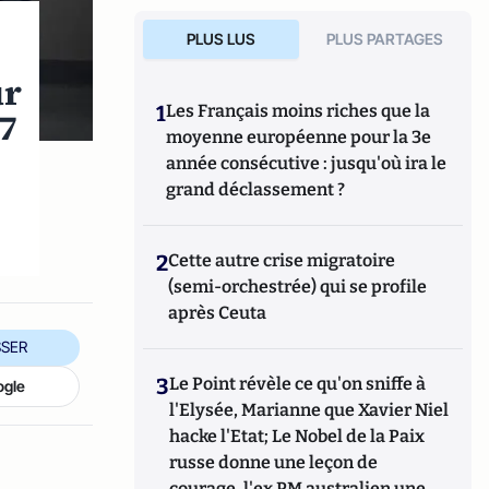
PLUS LUS
PLUS PARTAGES
ur
1
Les Français moins riches que la
77
moyenne européenne pour la 3e
année consécutive : jusqu'où ira le
grand déclassement ?
2
Cette autre crise migratoire
(semi-orchestrée) qui se profile
après Ceuta
SER
3
Le Point révèle ce qu'on sniffe à
ogle
l'Elysée, Marianne que Xavier Niel
hacke l'Etat; Le Nobel de la Paix
russe donne une leçon de
courage, l'ex PM australien une