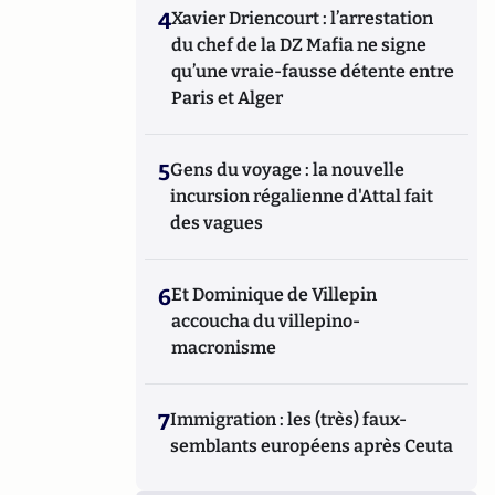
4
Xavier Driencourt : l’arrestation
du chef de la DZ Mafia ne signe
qu’une vraie-fausse détente entre
Paris et Alger
5
Gens du voyage : la nouvelle
incursion régalienne d'Attal fait
des vagues
6
Et Dominique de Villepin
accoucha du villepino-
macronisme
7
Immigration : les (très) faux-
semblants européens après Ceuta