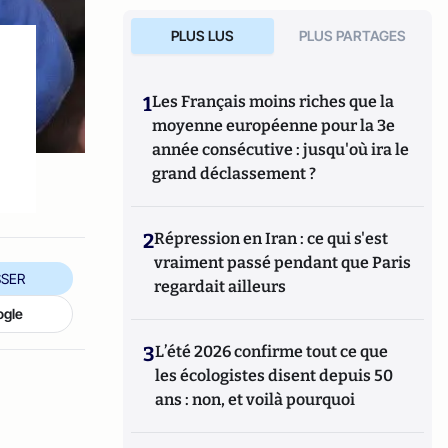
PLUS LUS
PLUS PARTAGES
1
Les Français moins riches que la
moyenne européenne pour la 3e
année consécutive : jusqu'où ira le
grand déclassement ?
2
Répression en Iran : ce qui s'est
vraiment passé pendant que Paris
SER
regardait ailleurs
ogle
3
L’été 2026 confirme tout ce que
les écologistes disent depuis 50
ans : non, et voilà pourquoi