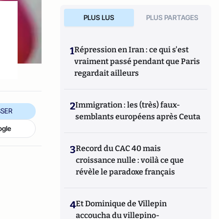
PLUS LUS
PLUS PARTAGES
1
Répression en Iran : ce qui s'est
vraiment passé pendant que Paris
regardait ailleurs
2
Immigration : les (très) faux-
SER
semblants européens après Ceuta
ogle
3
Record du CAC 40 mais
croissance nulle : voilà ce que
révèle le paradoxe français
4
Et Dominique de Villepin
accoucha du villepino-