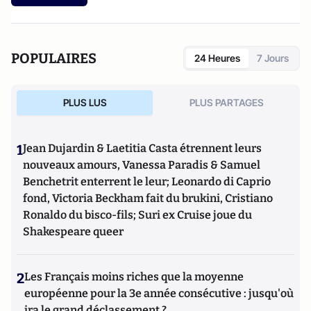
POPULAIRES
24 Heures
7 Jours
PLUS LUS
PLUS PARTAGES
1
Jean Dujardin & Laetitia Casta étrennent leurs
nouveaux amours, Vanessa Paradis & Samuel
Benchetrit enterrent le leur; Leonardo di Caprio
fond, Victoria Beckham fait du brukini, Cristiano
Ronaldo du bisco-fils; Suri ex Cruise joue du
Shakespeare queer
2
Les Français moins riches que la moyenne
européenne pour la 3e année consécutive : jusqu'où
ira le grand déclassement ?