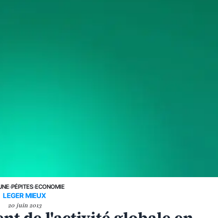
UNE
›
PÉPITES
›
ECONOMIE
LEGER MIEUX
20 juin 2013