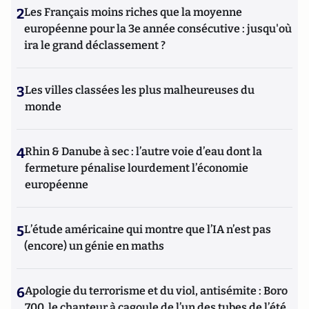
2
Les Français moins riches que la moyenne
européenne pour la 3e année consécutive : jusqu'où
ira le grand déclassement ?
3
Les villes classées les plus malheureuses du
monde
4
Rhin & Danube à sec : l’autre voie d’eau dont la
fermeture pénalise lourdement l’économie
européenne
5
L’étude américaine qui montre que l’IA n’est pas
(encore) un génie en maths
6
Apologie du terrorisme et du viol, antisémite : Boro
700, le chanteur à cagoule de l’un des tubes de l’été