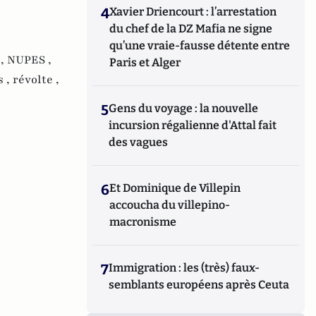
4
Xavier Driencourt : l’arrestation
du chef de la DZ Mafia ne signe
qu’une vraie-fausse détente entre
 ,
NUPES ,
Paris et Alger
s ,
révolte ,
5
Gens du voyage : la nouvelle
incursion régalienne d'Attal fait
des vagues
6
Et Dominique de Villepin
accoucha du villepino-
macronisme
7
Immigration : les (très) faux-
semblants européens après Ceuta