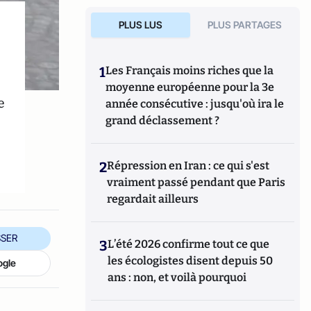
PLUS LUS
PLUS PARTAGES
1
Les Français moins riches que la
moyenne européenne pour la 3e
e
année consécutive : jusqu'où ira le
grand déclassement ?
2
Répression en Iran : ce qui s'est
vraiment passé pendant que Paris
regardait ailleurs
SER
3
L’été 2026 confirme tout ce que
les écologistes disent depuis 50
ogle
ans : non, et voilà pourquoi