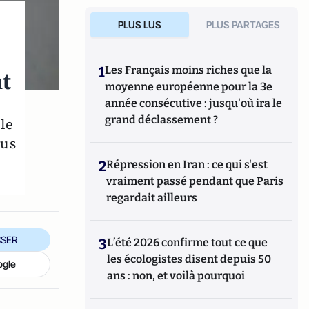
PLUS LUS
PLUS PARTAGES
1
Les Français moins riches que la
t
moyenne européenne pour la 3e
année consécutive : jusqu'où ira le
grand déclassement ?
le
ous
2
Répression en Iran : ce qui s'est
vraiment passé pendant que Paris
regardait ailleurs
SER
3
L’été 2026 confirme tout ce que
les écologistes disent depuis 50
ogle
ans : non, et voilà pourquoi