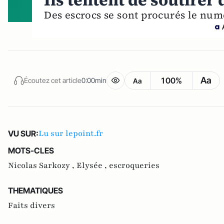
Ils tentent de soutirer 
Des escrocs se sont procurés le num
Aa
100%
Écoutez cet article
0:00min
Aa
Lu sur lepoint.fr
VU SUR:
MOTS-CLES
Nicolas Sarkozy ,
Elysée ,
escroqueries
THEMATIQUES
Faits divers