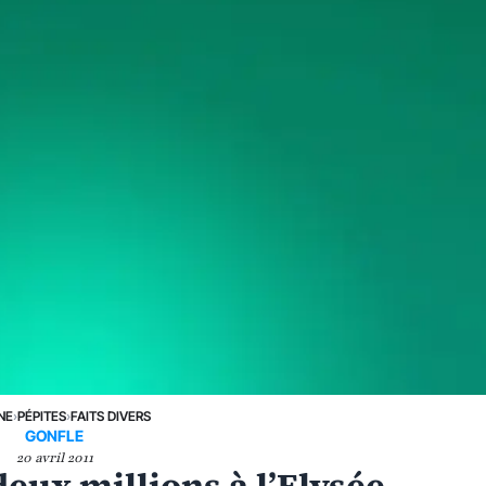
NE
›
PÉPITES
›
FAITS DIVERS
GONFLE
20 avril 2011