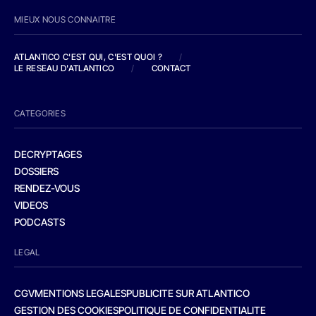
MIEUX NOUS CONNAITRE
ATLANTICO C'EST QUI, C'EST QUOI ?
/
LE RESEAU D'ATLANTICO
/
CONTACT
CATEGORIES
DECRYPTAGES
DOSSIERS
RENDEZ-VOUS
VIDEOS
PODCASTS
LEGAL
CGV
MENTIONS LEGALES
PUBLICITE SUR ATLANTICO
GESTION DES COOKIES
POLITIQUE DE CONFIDENTIALITE