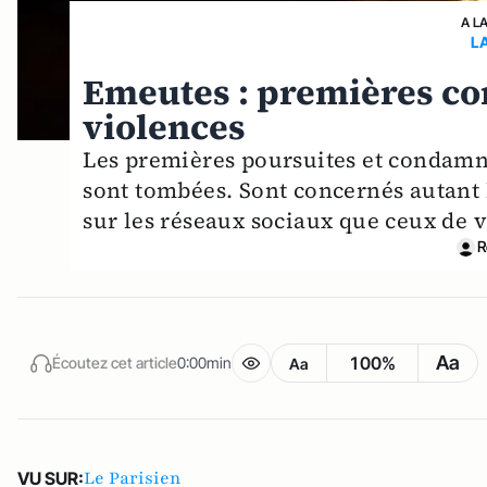
A L
L
Emeutes : premières co
violences
Les premières poursuites et condamna
sont tombées. Sont concernés autant l
sur les réseaux sociaux que ceux de 
R
Aa
100%
Écoutez cet article
0:00min
Aa
Le Parisien
VU SUR: