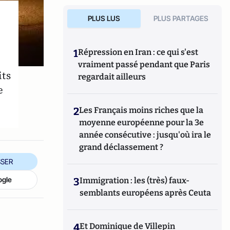
PLUS LUS
PLUS PARTAGES
1
Répression en Iran : ce qui s'est
vraiment passé pendant que Paris
its
regardait ailleurs
e
2
Les Français moins riches que la
moyenne européenne pour la 3e
année consécutive : jusqu'où ira le
grand déclassement ?
SER
ogle
3
Immigration : les (très) faux-
semblants européens après Ceuta
4
Et Dominique de Villepin