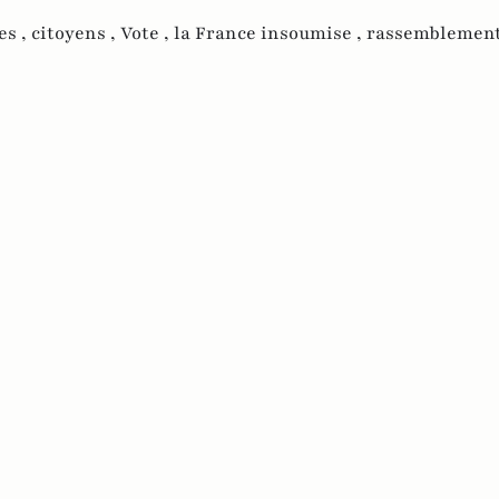
es ,
citoyens ,
Vote ,
la France insoumise ,
rassemblement 