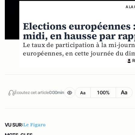
A LA
Elections européennes :
midi, en hausse par rap
Le taux de participation à la mi-jour
européennes, en cette journée du di
R
Aa
100%
Écoutez cet article
0:00min
Aa
Le Figaro
VU SUR:
MOTS-CLES