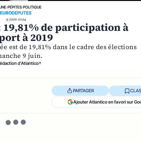
 UNE
›
PÉPITES
›
POLITIQUE
EURODEPUTES
9 juin 2024
 19,81% de participation à
port à 2019
née est de 19,81% dans le cadre des élections
manche 9 juin.
édaction d'Atlantico
PARTAGER
CLAS
Ajouter Atlantico en favori sur Go