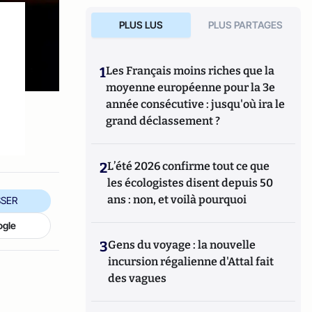
PLUS LUS
PLUS PARTAGES
1
Les Français moins riches que la
moyenne européenne pour la 3e
année consécutive : jusqu'où ira le
grand déclassement ?
2
L’été 2026 confirme tout ce que
les écologistes disent depuis 50
ans : non, et voilà pourquoi
SER
ogle
3
Gens du voyage : la nouvelle
incursion régalienne d'Attal fait
des vagues