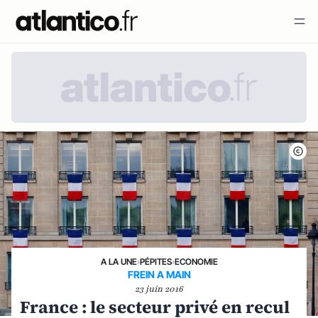
A LA UNE
›
PÉPITES
›
ECONOMIE
FREIN A MAIN
23 juin 2016
France : le secteur privé en recul